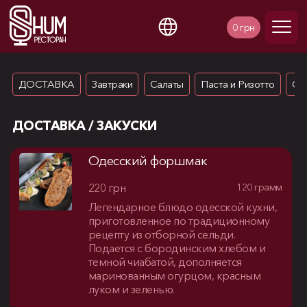
Skip
to
0 грн
main
content
Українська
Русский
ДОСТАВКА
Завтраки
Салаты
Паста и Ризотто
Су
ДОСТАВКА / ЗАКУСКИ
Одесский форшмак
220 грн
120 грамм
Легендарное блюдо одесской кухни,
приготовленное по традиционному
рецепту из отборной сельди.
Подается с бородинским хлебом и
темной чиабатой, дополняется
маринованным огурцом, красным
луком и зеленью.